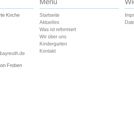
Menü
Wi
rte Kirche
Startseite
Imp
Aktuelles
Dat
Was ist reformiert
Wir über uns
Kindergarten
Kontakt
-bayreuth.de
mon Froben