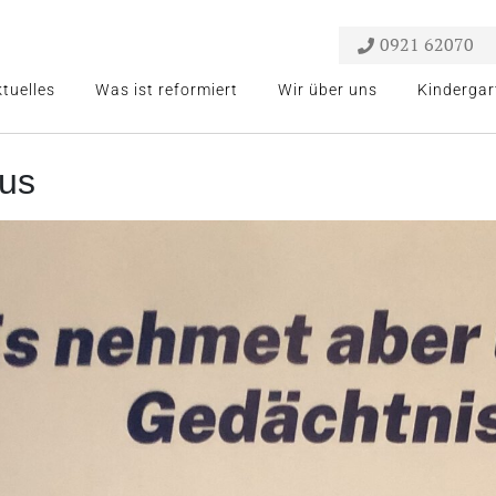
0921 62070
tuelles
Was ist reformiert
Wir über uns
Kindergar
us