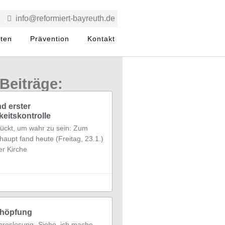
info@reformiert-bayreuth.de
rten
Prävention
Kontakt
Beiträge:
d erster
eitskontrolle
rrückt, um wahr zu sein: Zum
haupt fand heute (Freitag, 23.1.)
r Kirche
chöpfung
hreslosung „Siehe, ich mache