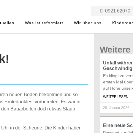
0921 62070
tuelles
Was ist reformiert
Wir über uns
Kinderga
Weitere 
k!
Unfall währen
Geschwindigk
Es klingt zu ve
ersten Mal über
auf Höhe unsere
z Ihren neuen Boden bekommen und so
WEITERLESEN
as Erntedankfest vorbereiten. Es war in
28. Januar 2026
i den Bauarbeiten doch etwas Staub
Eine neue S
1 Uhr in der Scheune. Die Kinder haben
Passend zur Ja