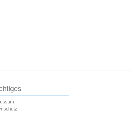
chtiges
ressum
enschutz