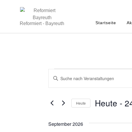
Startseite
Ak
Reformiert - Bayreuth
V
B
e
i
t
r
t
Heute
 - 
2
Heute
e
a
S
D
n
c
a
September 2026
h
t
s