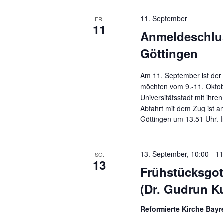
l
u
t
ü
m
11. September
FR.
s
11
w
a
Anmeldeschlus
s
ä
e
Göttingen
l
h
l
l
t
w
e
Am 11. September ist der
o
möchten vom 9.-11. Oktob
n
u
r
Universitätsstadt mit ihre
.
n
Abfahrt mit dem Zug ist a
t
Göttingen um 13.51 Uhr. 
e
g
i
e
n
13. September, 10:00
-
11
SO.
g
13
n
Frühstücksgot
e
b
S
(Dr. Gudrun K
e
u
n
Reformierte Kirche Bay
.