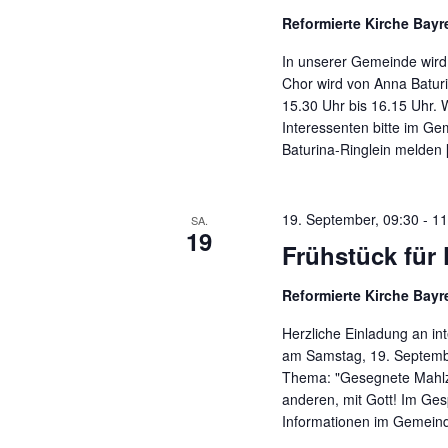
t
u
Reformierte Kirche Bay
e
n
In unserer Gemeinde wird 
g
n
Chor wird von Anna Baturin
e
15.30 Uhr bis 16.15 Uhr. 
n
,
Interessenten bitte im Ge
S
Baturina-Ringlein melden
N
c
h
a
l
19. September, 09:30
-
11
SA.
v
19
ü
Frühstück für
s
i
s
Reformierte Kirche Bay
g
e
l
Herzliche Einladung an in
a
w
am Samstag, 19. Septembe
Thema: "Gesegnete Mahlzeit
o
t
anderen, mit Gott! Im Ge
r
i
Informationen im Gemeind
t