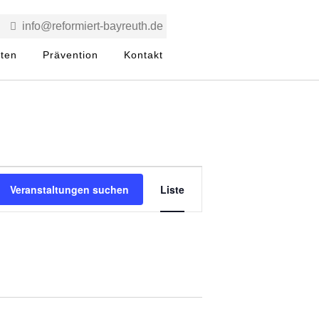
info@reformiert-bayreuth.de
rten
Prävention
Kontakt
V
Veranstaltungen suchen
Liste
e
r
a
n
s