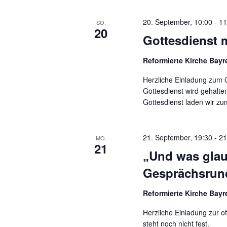
.
o
20. September, 10:00
-
11
SO.
n
20
Gottesdienst m
Reformierte Kirche Bay
Herzliche Einladung zum G
Gottesdienst wird gehalte
Gottesdienst laden wir zu
21. September, 19:30
-
21
MO.
21
„Und was glau
Gesprächsrun
Reformierte Kirche Bay
Herzliche Einladung zur 
steht noch nicht fest.