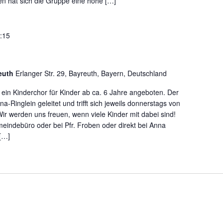
n hat sich die Gruppe eine hohe […]
:15
reuth
Erlanger Str. 29, Bayreuth, Bayern, Deutschland
ein Kinderchor für Kinder ab ca. 6 Jahre angeboten. Der
a-Ringlein geleitet und trifft sich jeweils donnerstags von
Wir werden uns freuen, wenn viele Kinder mit dabei sind!
meindebüro oder bei Pfr. Froben oder direkt bei Anna
 […]