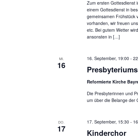
c
Zum ersten Gottesdienst i
S
einem Gottesdienst in bes
h
u
gemeinsamen Frühstück ve
c
e
vorhanden, wir freuen uns
h
etc. Bei gutem Wetter wir
e
u
ansonsten in […]
n
n
a
c
d
16. September, 19:00
-
22
MI.
h
16
Presbyteriums
A
V
e
n
Reformierte Kirche Bay
r
s
a
Die Presbyterinnen und 
n
um über die Belange der 
i
s
t
c
a
17. September, 15:30
-
16
DO.
17
h
l
Kinderchor
t