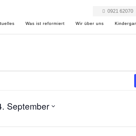
0921 62070
tuelles
Was ist reformiert
Wir über uns
Kinderga
4. September