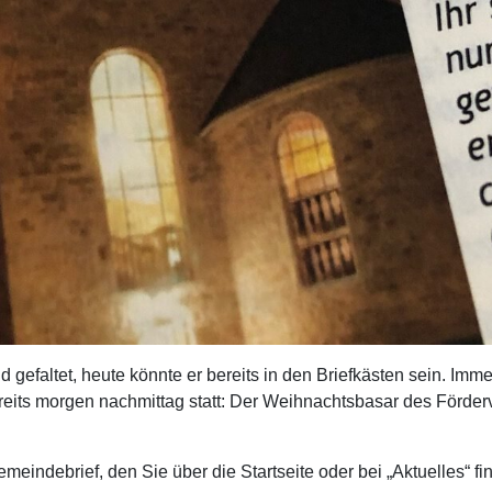
efaltet, heute könnte er bereits in den Briefkästen sein. Immerh
reits morgen nachmittag statt: Der Weihnachtsbasar des Förder
eindebrief, den Sie über die Startseite oder bei „Aktuelles“ fi