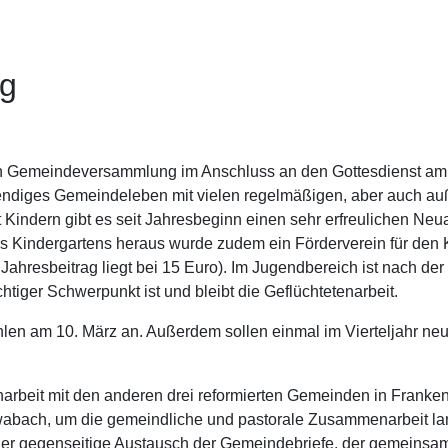
g
 Gemeindeversammlung im Anschluss an den Gottesdienst am 19
bendiges Gemeindeleben mit vielen regelmäßigen, aber auch a
mit Kindern gibt es seit Jahresbeginn einen sehr erfreulichen Ne
s Kindergartens heraus wurde zudem ein Förderverein für den 
er Jahresbeitrag liegt bei 15 Euro). Im Jugendbereich ist nach d
htiger Schwerpunkt ist und bleibt die Geflüchtetenarbeit.
n am 10. März an. Außerdem sollen einmal im Vierteljahr neu
arbeit mit den anderen drei reformierten Gemeinden in Franken
abach, um die gemeindliche und pastorale Zusammenarbeit langf
, der gegenseitige Austausch der Gemeindebriefe, der gemeinsa