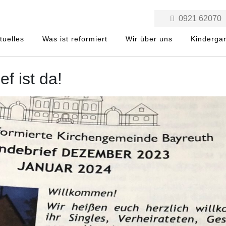
0921 62070
tuelles
Was ist reformiert
Wir über uns
Kinderga
f ist da!