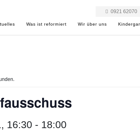
0921 62070
tuelles
Was ist reformiert
Wir über uns
Kinderga
funden.
fausschuss
, 16:30
-
18:00