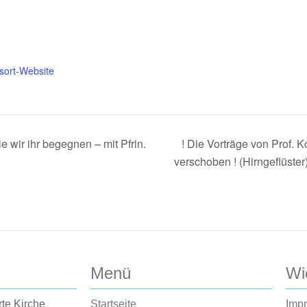
sort-Website
 wir ihr begegnen – mit Pfrin.
! Die Vorträge von Prof. K
verschoben ! (Hirngeflüster
Menü
Wi
rte Kirche
Startseite
Imp