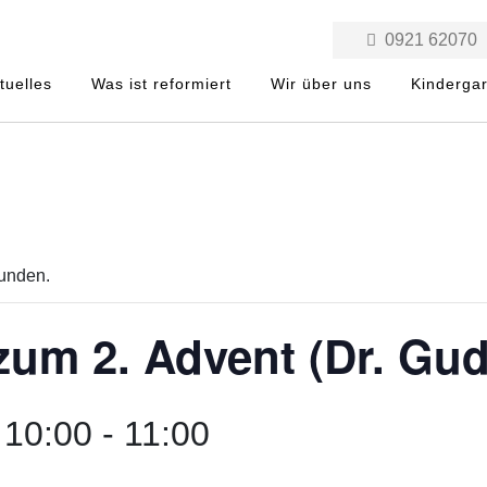
0921 62070
tuelles
Was ist reformiert
Wir über uns
Kinderga
funden.
zum 2. Advent (Dr. Gu
 10:00
-
11:00