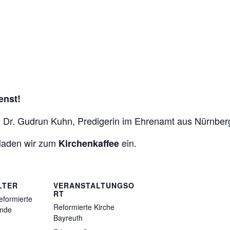
enst!
n Dr. Gudrun Kuhn, Predigerin im Ehrenamt aus Nürnber
 laden wir zum
ein.
Kirchenkaffee
LTER
VERANSTALTUNGSO
RT
eformierte
Reformierte Kirche
inde
Bayreuth