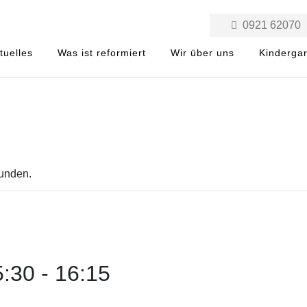
0921 62070
tuelles
Was ist reformiert
Wir über uns
Kinderga
funden.
5:30
-
16:15