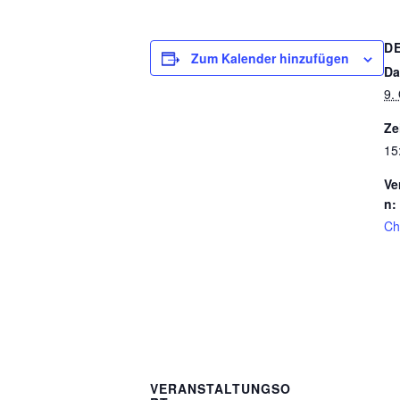
D
Zum Kalender hinzufügen
Da
9.
Ze
15
Ve
n:
Ch
VERANSTALTUNGSO