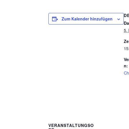
D
Zum Kalender hinzufügen
Da
5.
Ze
15
Ve
n:
Ch
VERANSTALTUNGSO