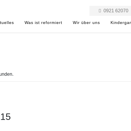
0921 62070
tuelles
Was ist reformiert
Wir über uns
Kinderga
funden.
:15