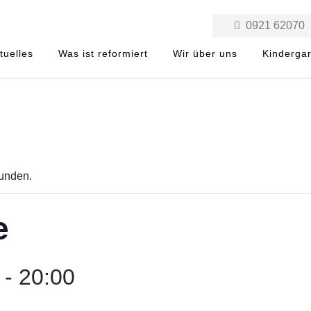
0921 62070
tuelles
Was ist reformiert
Wir über uns
Kinderga
funden.
e
-
20:00