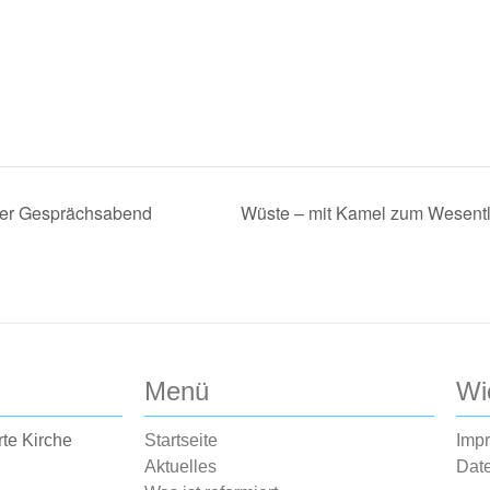
ner Gesprächsabend
Wüste – mit Kamel zum Wesentli
Menü
Wi
rte Kirche
Startseite
Imp
Aktuelles
Dat