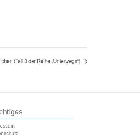
chen (Teil 3 der Reihe „Unterwegs“)
chtiges
ressum
enschutz