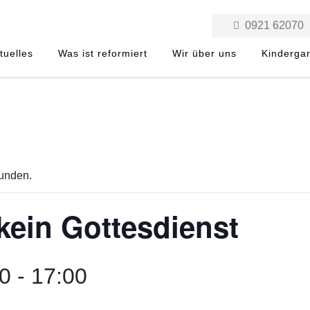
0921 62070
tuelles
Was ist reformiert
Wir über uns
Kinderga
funden.
kein Gottesdienst
00
-
17:00