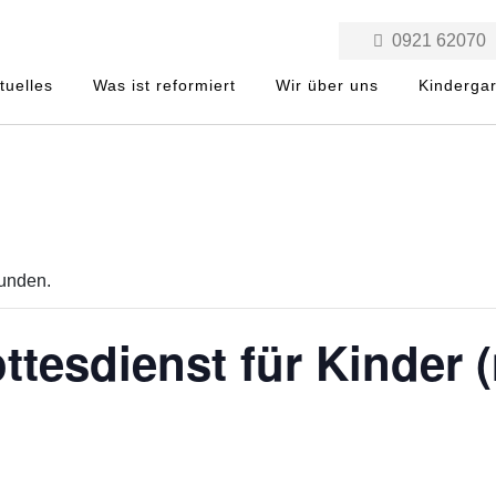
0921 62070
tuelles
Was ist reformiert
Wir über uns
Kinderga
funden.
tesdienst für Kinder (