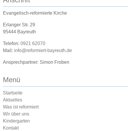
c
S
h
Evangelisch-reformierte Kirche
u
t
Erlanger Str. 29
c
e
95444 Bayreuth
h
n
Telefon:
0921 62070
e
Mail:
info@reformiert-bayreuth.de
-
N
u
Ansprechpartner: Simon Froben
a
n
Menü
v
d
i
Startseite
A
g
Aktuelles
n
Was ist reformiert
a
Wir über uns
s
t
Kindergarten
i
Kontakt
i