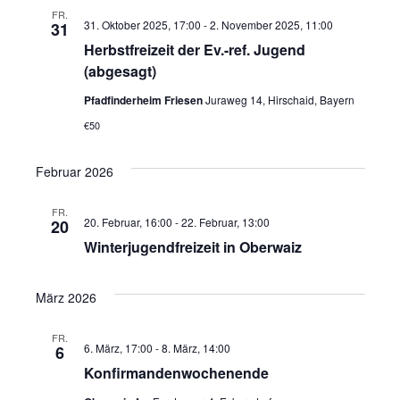
t
FR.
c
31. Oktober 2025, 17:00
-
2. November 2025, 11:00
31
e
Herbstfreizeit der Ev.-ref. Jugend
h
n
(abgesagt)
e
-
Pfadfinderheim Friesen
Juraweg 14, Hirschaid, Bayern
N
u
€50
a
n
Februar 2026
v
d
i
FR.
A
20. Februar, 16:00
-
22. Februar, 13:00
20
g
Winterjugendfreizeit in Oberwaiz
n
a
s
t
März 2026
i
i
FR.
6. März, 17:00
-
8. März, 14:00
6
o
c
Konfirmandenwochenende
n
h