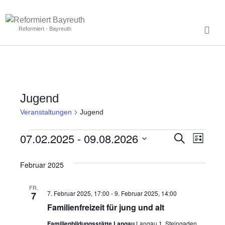
Reformiert - Bayreuth
Jugend
Veranstaltungen
Jugend
07.02.2025
 - 
09.08.2026
V
V
S
L
u
i
D
e
e
c
s
a
Februar 2025
h
r
t
e
r
t
e
a
FR.
u
a
7. Februar 2025, 17:00
-
9. Februar 2025, 14:00
7
m
n
Familienfreizeit für jung und alt
n
w
s
Familienbildungsstätte Langau
Langau 1, Steingaden,
ä