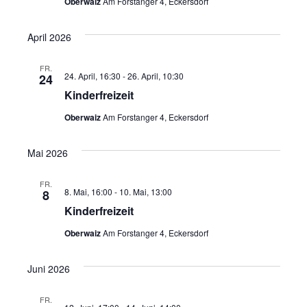
Oberwaiz
Am Forstanger 4, Eckersdorf
t
April 2026
e
FR.
n
24. April, 16:30
-
26. April, 10:30
24
Kinderfreizeit
,
Oberwaiz
Am Forstanger 4, Eckersdorf
N
a
Mai 2026
v
FR.
8. Mai, 16:00
-
10. Mai, 13:00
8
i
Kinderfreizeit
g
Oberwaiz
Am Forstanger 4, Eckersdorf
a
Juni 2026
t
FR.