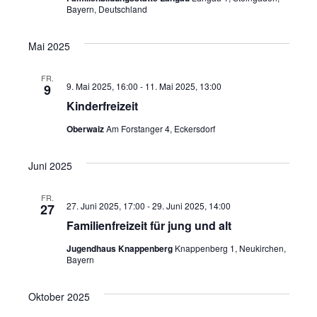
s
Bayern, Deutschland
t
h
l
t
a
Mai 2025
e
l
a
n
FR.
.
t
9. Mai 2025, 16:00
-
11. Mai 2025, 13:00
9
l
Kinderfreizeit
u
t
Oberwaiz
Am Forstanger 4, Eckersdorf
n
u
g
Juni 2025
n
A
g
FR.
n
27. Juni 2025, 17:00
-
29. Juni 2025, 14:00
27
Familienfreizeit für jung und alt
e
s
i
Jugendhaus Knappenberg
Knappenberg 1, Neukirchen,
n
Bayern
c
S
h
Oktober 2025
u