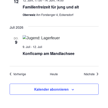
i
12. Juni, 17:00
-
14. Juni, 14:00
12
Familienfreizeit für jung und alt
o
Oberwaiz
Am Forstanger 4, Eckersdorf
n
Juli 2026
DO.
9
9. Juli
-
12. Juli
Konficamp am Mandlachsee
Veranstaltungen
Veranstal
Vorherige
Heute
Nächste
Kalender abonnieren