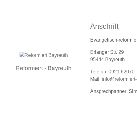
n
e
b
S
e
Anschrift
u
n
.
c
Evangelisch-reformie
S
h
u
Erlanger Str. 29
c
95444 Bayreuth
e
h
Reformiert - Bayreuth
e
u
Telefon:
0921 62070
n
Mail:
info@reformiert
n
a
Ansprechpartner: Si
c
d
h
A
V
e
n
r
s
a
n