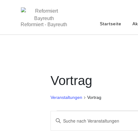
Startseite
Ak
Reformiert - Bayreuth
Vortrag
Veranstaltungen
Vortrag
V
B
e
i
t