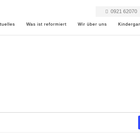
0921 62070
tuelles
Was ist reformiert
Wir über uns
Kinderga