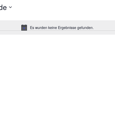
de
Es wurden keine Ergebnisse gefunden.
H
i
n
w
e
i
s