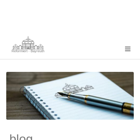
Reformiert - Bayreuth
blog