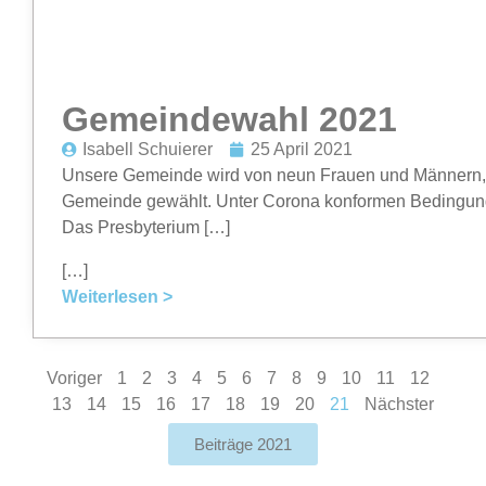
Gemeindewahl 2021
Isabell Schuierer
25 April 2021
Unsere Gemeinde wird von neun Frauen und Männern, d
Gemeinde gewählt. Unter Corona konformen Bedingunge
Das Presbyterium […]
[…]
Weiterlesen >
Voriger
1
2
3
4
5
6
7
8
9
10
11
12
13
14
15
16
17
18
19
20
21
Nächster
Beiträge 2021