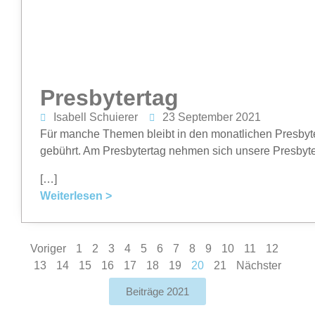
Presbytertag
Isabell Schuierer
23 September 2021
Für manche Themen bleibt in den monatlichen Presbyter
gebührt. Am Presbytertag nehmen sich unsere Presbyter 
[…]
Weiterlesen >
Voriger
1
2
3
4
5
6
7
8
9
10
11
12
13
14
15
16
17
18
19
20
21
Nächster
Beiträge 2021