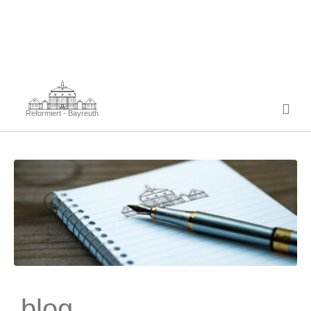
Reformiert - Bayreuth
blog